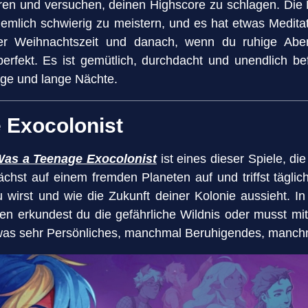
eren und versuchen, deinen Highscore zu schlagen. Die B
r ziemlich schwierig zu meistern, und es hat etwas Medit
der Weihnachtszeit und danach, wenn du ruhige Abe
erfekt. Es ist gemütlich, durchdacht und unendlich bef
age und lange Nächte.
 Exocolonist
Was a Teenage Exocolonist
ist eines dieser Spiele, d
chst auf einem fremden Planeten auf und triffst täglic
wirst und wie die Zukunft deiner Kolonie aussieht. In 
sten erkundest du die gefährliche Wildnis oder musst m
at was sehr Persönliches, manchmal Beruhigendes, manc