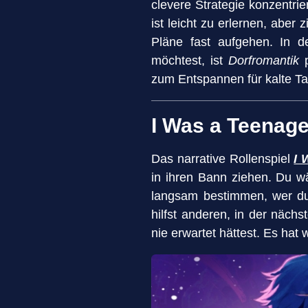
clevere Strategie konzentri
ist leicht zu erlernen, abe
Pläne fast aufgehen. In 
möchtest, ist
Dorfromantik
p
zum Entspannen für kalte T
I Was a Teenage
Das narrative Rollenspiel
I 
in ihren Bann ziehen. Du wä
langsam bestimmen, wer du 
hilfst anderen, in der näch
nie erwartet hättest. Es h