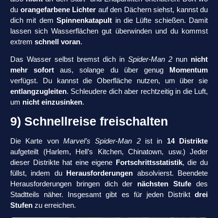
du
orangefarbene Lichter
auf den Dächern siehst, kannst du
dich mit dem
Spinnenkatapult
in die Lüfte schießen. Damit
lassen sich Wasserflächen gut überwinden und du kommst
extrem
schnell voran
.
Das Wasser selbst bremst dich in
Spider-Man 2
nun
nicht
mehr sofort
aus, solange du über genug
Momentum
verfügst. Du kannst die Oberfläche nutzen, um über sie
entlangzugleiten
. Schleudere dich aber rechtzeitig in die Luft,
um
nicht einzusinken
.
9) Schnellreise freischalten
Die Karte von
Marvel’s Spider-Man 2
ist in
14 Distrikte
aufgeteilt (Harlem, Hell’s Kitchen, Chinatown, usw.) Jeder
dieser Distrikte hat eine eigene
Fortschrittsstatistik
, die du
füllst, indem du
Herausforderungen
absolvierst. Beendete
Herausforderungen bringen dich der
nächsten Stufe
des
Stadtteils näher. Insgesamt gibt es für jeden Distrikt
drei
Stufen
zu erreichen.