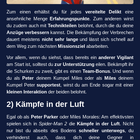
Zum einen erhältst du für jedes
vereitelte Delikt
eine
ansehnliche Menge
Erfahrungspunkte
. Zum anderen wirst
du zudem auch mit
Technikteilen
belohnt, durch die du deine
Anzüge verbessern
kannst. Die Bekämpfung der Verbrechen
dauert meistens
nicht sehr lange
und lässt sich schnell auf
dem Weg zum nächsten
Missionsziel
abarbeiten.
Vor allem, wenn du siehst, dass bereits ein
anderer Vigilant
am Start ist, solltest du
zur Unterstützung
eilen. Bekämpft ihr
die Schurken zu zweit, gibt es einen
Team-Bonus
. Und wenn
du als
Peter
deinem Kumpel Miles oder als
Miles
deinem
Kumpel Peter
supportest
, wirst du am Ende sogar mit einer
kleinen Interaktion
der beiden belohnt.
2) Kämpfe in der Luft
Egal ob als
Peter Parker
oder Miles Morales: Am effektivsten
spielen sich in
Spider-Man 2
die
Kämpfe in der Luft
. Nicht
nur bist du abseits des Bodens
schneller unterwegs
, du
verhinderst auch, dass dich deine Gegner in