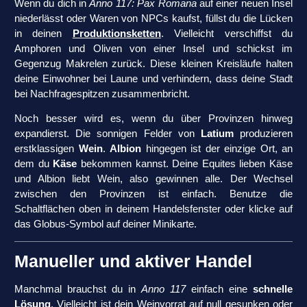
Wenn du dich in
Anno 117: Pax Romana
auf einer neuen Insel
niederlässt oder Waren von NPCs kaufst, füllst du die Lücken
in deinen
Produktionsketten
. Vielleicht verschiffst du
Amphoren und Oliven von einer Insel und schickst im
Gegenzug Makrelen zurück. Diese kleinen Kreisläufe halten
deine Einwohner bei Laune und verhindern, dass deine Stadt
bei Nachfragespitzen zusammenbricht.
Noch besser wird es, wenn du über Provinzen hinweg
expandierst. Die sonnigen Felder von
Latium
produzieren
erstklassigen
Wein
.
Albion
hingegen ist der einzige Ort, an
dem du
Käse
bekommen kannst. Deine Equites lieben Käse
und Albion liebt Wein, also gewinnen alle. Der Wechsel
zwischen den Provinzen ist einfach. Benutze die
Schaltflächen oben in deinem Handelsfenster oder klicke auf
das Globus-Symbol auf deiner Minikarte.
Manueller und aktiver Handel
Manchmal brauchst du in
Anno 117
einfach eine
schnelle
Lösung
. Vielleicht ist dein Weinvorrat auf null gesunken oder