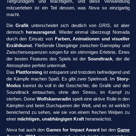
Tiefgründigem und Mächtigem, und diese Verwandlung
mitzuerleben ist ein Teil dessen, was
Neva
so einzigartig
macht.
Die
Grafik
unterscheidet sich deutlich von
GRIS
, ist aber
dennoch
herausragend
. Wieder einmal überzeugt Nomada
durch den Einsatz von
Farben, Animationen und visueller
Erzählkunst
. Fließende Übergänge zwischen Gameplay und
Zwischensequenzen sorgen für ein stimmiges Erlebnis. Eines
der besten Features des Spiels ist der
Soundtrack
, der die
Atmosphäre perfekt untermalt.
Das
Plattforming
ist entspannt und trotzdem befriedigend und
die Kämpfe machen Spaß. Es gibt zwei Spielmodi. Im
Story-
Modus
kannst du voll in die Geschichte, die Grafik und den
Soundtrack eintauchen, ohne den Stress, im Kampf zu
sterben. Deine
Wolfskameradin
spielt eine aktive Rolle in den
Kämpfen und beim Durchqueren der Welt, und es ist wirklich
bereichernd zu sehen, wie sie von einem frechen Welpen zu
einer
mächtigen, unabhängigen Kraft
heranwächst.
Neva
hat auch den
Games for Impact Award
bei den
Game