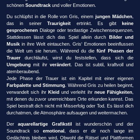
schönen
Soundtrack
und voller Emotionen.
Du schlüpfst in die Rolle von Gris, einem
jungen Mädchen
,
das in seiner
Traurigkeit
ertrinkt. Es gibt
keine
gesprochenen
Dialoge oder textlastige Zwischensequenzen.
Stattdessen lässt dich das Spiel allein durch
Bilder und
Musik
in ihre Welt eintauchen. Gris‘ Emotionen beeinflussen
die Welt um sie herum. Während du die
fünf Phasen der
Trauer
durchläufst, wirst du feststellen, dass sich die
Umgebung
mit ihr
verändert
. Das ist subtil, kraftvoll und
atemberaubend.
Jede Phase der Trauer ist ein Kapitel mit einer eigenen
Farbpalette und Stimmung
. Während Gris zu heilen beginnt,
verwandelt sich ihr
Kleid
und verleiht ihr
neue Fähigkeiten
,
mit denen du zuvor unerreichbare Orte erkunden kannst. Das
Spiel bestraft dich nicht mit Misserfolg oder Tod. Es lässt dich
durchatmen, die Atmosphäre aufsaugen und weitermachen.
Der
aquarellartige Grafikstil
ist wunderschön und der
Soundtrack so
emotional
, dass er dir noch lange im
Gedächtnis bleiben wird. Obwohl die Rätsel und Plattformen